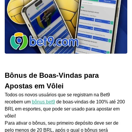
Bônus de Boas-Vindas para
Apostas em Vôlei
Todos os novos usuários que se registram na Bet9
recebem um
bônus bet9
de boas-vindas de 100% até 200
BRL em esportes, que pode ser usado para apostar em
vôlei!
Para ativar o bônus, seu primeiro depósito deve ser de
pelo menos de 20 BRL, após o qual o bônus será