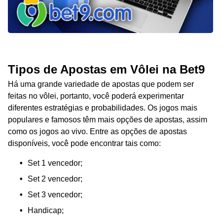
Tipos de Apostas em Vôlei na Bet9
Há uma grande variedade de apostas que podem ser
feitas no vôlei, portanto, você poderá experimentar
diferentes estratégias e probabilidades. Os jogos mais
populares e famosos têm mais opções de apostas, assim
como os jogos ao vivo. Entre as opções de apostas
disponíveis, você pode encontrar tais como:
Set 1 vencedor;
Set 2 vencedor;
Set 3 vencedor;
Handicap;