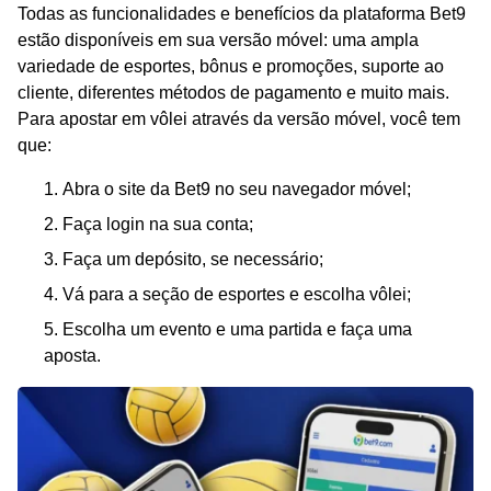
Todas as funcionalidades e benefícios da plataforma Bet9
estão disponíveis em sua versão móvel: uma ampla
variedade de esportes, bônus e promoções, suporte ao
cliente, diferentes métodos de pagamento e muito mais.
Para apostar em vôlei através da versão móvel, você tem
que:
Abra o site da Bet9 no seu navegador móvel;
Faça login na sua conta;
Faça um depósito, se necessário;
Vá para a seção de esportes e escolha vôlei;
Escolha um evento e uma partida e faça uma
aposta.